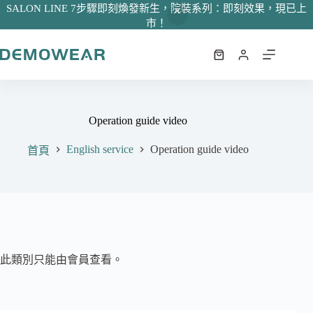
SALON LINE 7步驟即刻煥發新生，院裝系列：即刻效果，現已上
市！
跳
至
購
主
物
要
車
內
Operation guide video
容
English service
Operation guide video
首頁
此類別只能由會員查看。