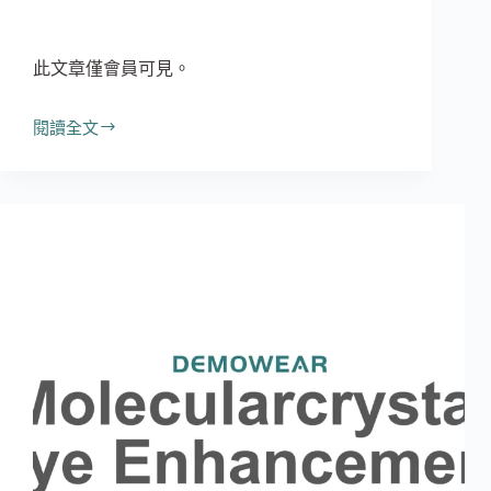
此文章僅會員可見。
閱讀全文
Ions
Whitening