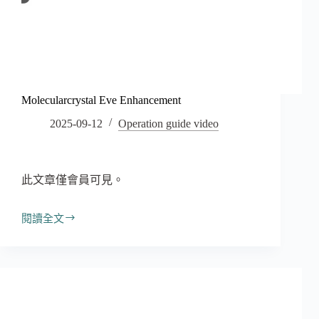
Molecularcrystal Eve Enhancement
2025-09-12
Operation guide video
此文章僅會員可見。
閱讀全文
Molecularcrystal
Eve
Enhancement