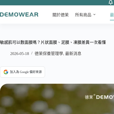
跳
至
關於德茉
所有商品
最
主
要
內
容
敏感肌可以敷面膜嗎？片狀面膜、泥膜、凍膜差異一次看懂
2026-05-18
德茉保養管理學
,
最新消息
加入為 Google 偏好來源