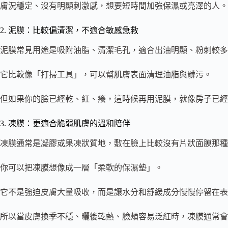
膚況穩定、沒有明顯刺激感，想要短時間加強保濕或亮澤的人。
2. 泥膜：比較偏清潔，不適合敏感急救
泥膜常見用途是吸附油脂、清潔毛孔，適合出油明顯、粉刺較多
它比較像「打掃工具」，可以幫肌膚表面清理油脂與髒污。
但如果你的臉已經乾、紅、癢，這時候再用泥膜，就像房子已經
3. 凍膜：更適合脆弱肌膚的溫和陪伴
凍膜通常是凝膠或果凍狀質地，敷在臉上比較沒有片狀面膜那種
你可以把凍膜想像成一層「柔軟的保濕墊」。
它不是強迫皮膚大量吸收，而是讓水分和舒緩成分慢慢停留在表
所以當皮膚換季不穩、曬後乾熱、臉頰容易泛紅時，凍膜通常會