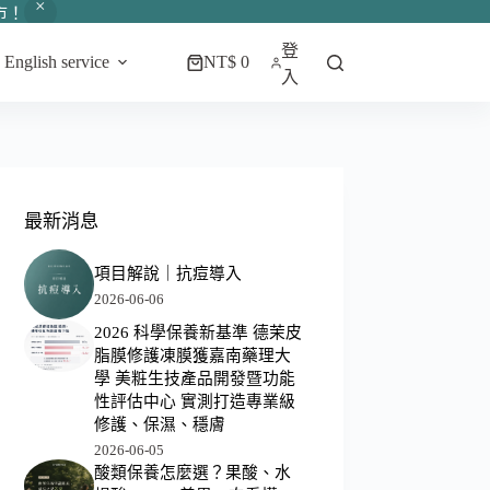
市！
登
English service
NT$
0
購
入
物
車
最新消息
項目解說｜抗痘導入
2026-06-06
2026 科學保養新基準 德茉皮
脂膜修護凍膜獲嘉南藥理大
學 美粧生技產品開發暨功能
性評估中心 實測打造專業級
修護、保濕、穩膚
2026-06-05
酸類保養怎麼選？果酸、水