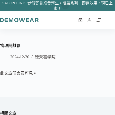
SALON LINE 7步驟即刻煥發新生，院裝系列：即刻效果，現已上
市！
跳
至
購
主
物
要
車
內
容
物理隔離霜
2024-12-20
德茉雲學院
此文章僅會員可見。
相關文章