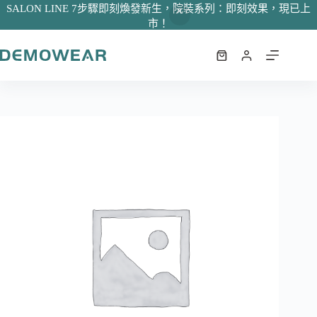
SALON LINE 7步驟即刻煥發新生，院裝系列：即刻效果，現已上
杏仁酸煥膚液30%
市！
加入購物車
NT$
7,000
尚有庫存
跳
至
購
主
物
要
車
內
容