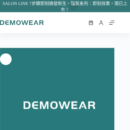
SALON LINE 7步驟即刻煥發新生，院裝系列：即刻效果，現已上
升級技術輸出 首款
市！
加入購物車
NT$
24,000
跳
至
購
主
物
要
車
內
容