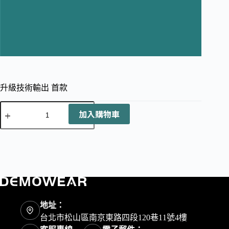
升級技術輸出 首款
升
加入購物車
級
技
術
輸
出
首
款
數
量
地址：
台北市松山區南京東路四段120巷11號4樓