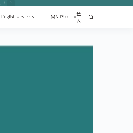
市！
登
English service
NT$
0
購
入
物
車