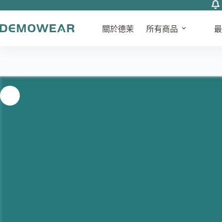
儲值金5760(Eva)
儲
跳
加入購物車
NT$
5,760
值
至
關於德茉
所有商品
最
金
主
5760(Eva)
要
數
內
量
容